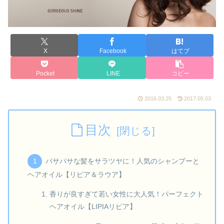
X
Facebook
はてブ
Pocket
LINE
コピー
2016.03.25
2017.05.03
目次
パサパサな髪をサラツヤに！人気のシャンプーと
ヘアオイル【リピア＆ラウア】
香りが良すぎて若い女性に大人気！パーフェクト
ヘアオイル【LIPIAリピア】