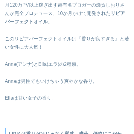
月120万PV以上稼ぎ出す超有名ブロガーの瀬賀しおりさ
んが完全プロデュース、10か月かけて開発された
リピア
パーフェクトオイル
。
このリピアパーフェクトオイルは『香りが良すぎる』と若
い女性に大人気！
Anna(アンナ)とElla(エラ)の2種類。
Annaは男性でもいけちゃう爽やかな香り。
Ellaは甘い女子の香り。
LIPIAは香りだけじゃなく質感、成分、価格にこだわ